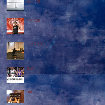
百折不撓
年末恒例
スクワット
師弟
3歳