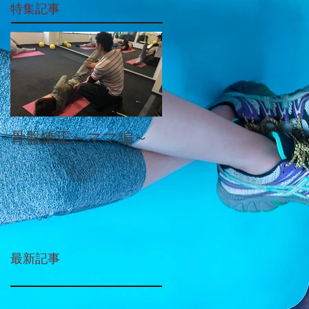
特集記事
骨盤矯正～ママ編～
最新記事