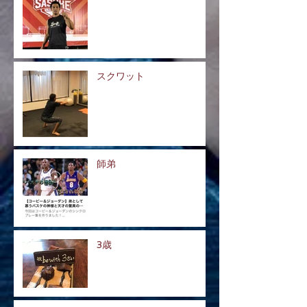
スクワット
師弟
3歳