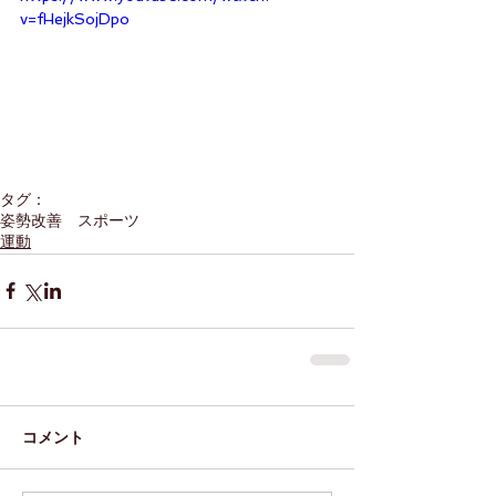
v=fHejkSojDpo
タグ：
姿勢改善 スポーツ
運動
コメント