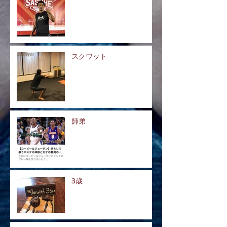
スクワット
師弟
3歳