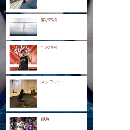
百折不撓
年末恒例
スクワット
師弟