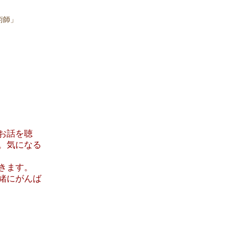
術師」
お話を聴
。気になる
きます。
緒にがんば