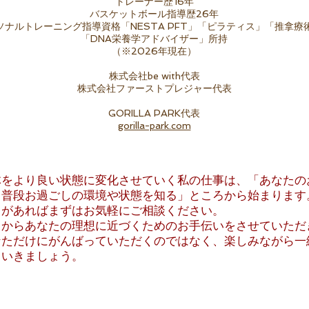
トレーナー歴16年
バスケットボール指導歴26年
ソナルトレーニング指導資格「NESTA PFT」「ピラティス」「推拿療
「DNA栄養学アドバイザー」
所持
（※2026年現在）
​株式会社be with代表
株式会社ファーストプレジャー代表
GORILLA PARK代表
gorilla-park.com
身体をより良い状態に変化させていく
私の仕事は、「あなたの
、普段お過ごしの環境や状態を知る」ところから始まります
とがあればまずはお気軽にご相談ください。
こからあなたの理想に近づくためのお手伝いをさせていただ
なただけにがんばっていただくのではなく、楽しみながら一
ていきましょう。