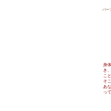
パー
​
き
こ
そ
あ
っ