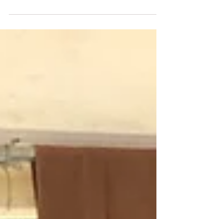
今回は 成晃ひかり幼稚園 で保育士さんの健康管理
研修を行いました。 お仕事の状況や身体の気にな
ることなどお話を伺うと、日々子どもたちと接す
るエネルギーたるや！相当なものだなあ と感じ
ました。 そしてやはり身体の負担もかなり大きそ
うで。。。 そこで！...